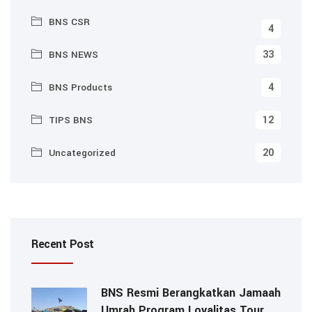
BNS CSR
4
33
BNS NEWS
4
BNS Products
12
TIPS BNS
20
Uncategorized
Recent Post
BNS Resmi Berangkatkan Jamaah
Umrah Program Loyalitas Tour