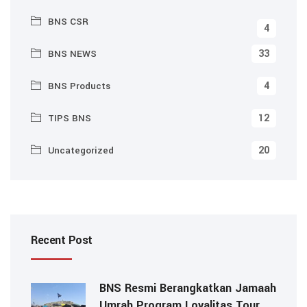
BNS CSR
4
33
BNS NEWS
4
BNS Products
12
TIPS BNS
20
Uncategorized
Recent Post
BNS Resmi Berangkatkan Jamaah
Umrah Program Loyalitas Tour